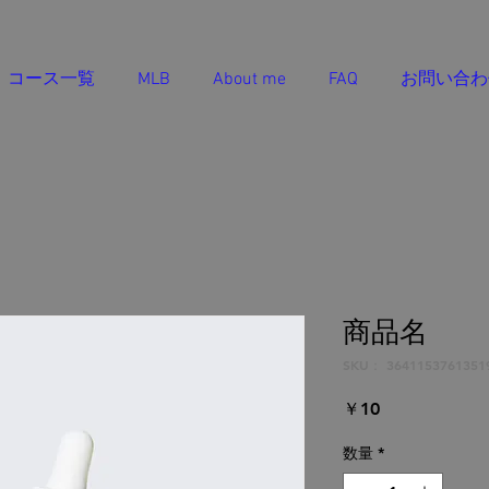
コース一覧
MLB
About me
FAQ
お問い合わ
商品名
SKU： 3641153761351
価
￥10
格
数量
*