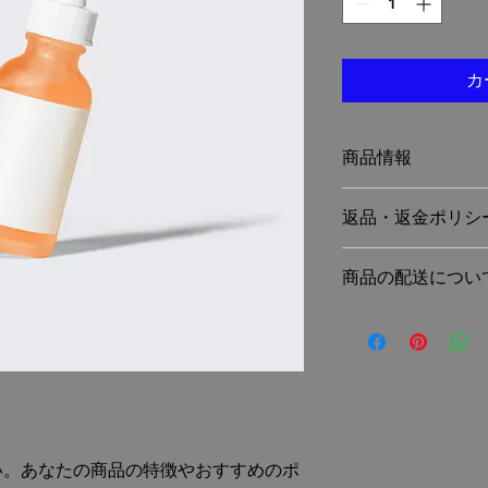
カ
商品情報
商品の詳細を入力し
返品・返金ポリシ
明に加え、商品の特
しましょう。
返品・返金ポリシー
商品の配送につい
満足しなかった場合
の手順などを説明し
配送地域、料金、所
顧客からの信頼を獲
する情報を入力して
だけます。
とで顧客からの信頼
いただけます。
い。あなたの商品の特徴やおすすめのポ